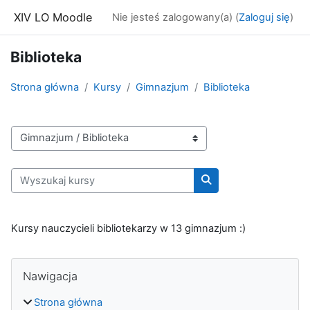
Przejdź do głównej zawartości
XIV LO Moodle
Nie jesteś zalogowany(a) (
Zaloguj się
)
Biblioteka
Strona główna
Kursy
Gimnazjum
Biblioteka
Kategorie kursów
Wyszukaj kursy
Wyszukaj kursy
Kursy nauczycieli bibliotekarzy w 13 gimnazjum :)
Bloki
Pomiń Nawigacja
Nawigacja
Strona główna