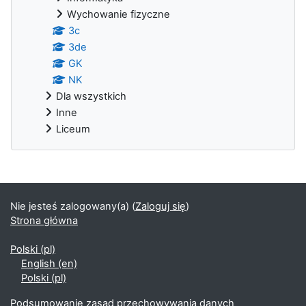
Wychowanie fizyczne
3c
3de
GK
NK
Dla wszystkich
Inne
Liceum
Bloki uzupełniające
Nie jesteś zalogowany(a) (
Zaloguj się
)
Strona główna
Polski ‎(pl)‎
English ‎(en)‎
Polski ‎(pl)‎
Podsumowanie zasad przechowywania danych