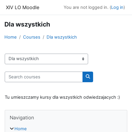
Skip to main content
XIV LO Moodle
You are not logged in. (
Log in
)
Dla wszystkich
Home
Courses
Dla wszystkich
Course categories
Search courses
Search courses
Tu umieszczamy kursy dla wszystkich odwiedzajacych :)
Blocks
Skip Navigation
Navigation
Home