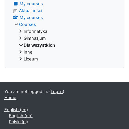
My courses
Aktualności
My courses
Courses
Informatyka
Gimnazjum
Dla wszystkich
Inne
Liceum
Supplementary blocks
You are not logged in. (
Log in
)
Home
English ‎(en)‎
English ‎(en)‎
Polski ‎(pl)‎