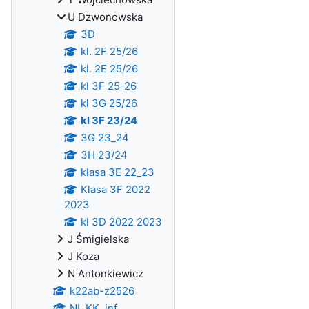
U Dzwonowska
3D
kl. 2F 25/26
kl. 2E 25/26
kl 3F 25-26
kl 3G 25/26
kl 3F 23/24
3G 23_24
3H 23/24
klasa 3E 22_23
Klasa 3F 2022
2023
kl 3D 2022 2023
J Śmigielska
J Koza
N Antonkiewicz
k22ab-z2526
NI_KK_inf