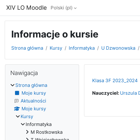
Przejdź do głównej zawartości
XIV LO Moodle
Polski ‎(pl)‎
Informacje o kursie
Strona główna
Kursy
Informatyka
U Dzwonowska
Bloki
Pomiń Nawigacja
Nawigacja
Klasa 3F 2023_2024
Strona główna
Moje kursy
Nauczyciel:
Urszula
Aktualności
Moje kursy
Kursy
Informatyka
M Rostkowska
T Wojciechowska