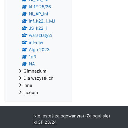
kl 1F 25/26
NI_AP_Inf
inf_k22_i_MJ
JS_k22_i
warsztaty2i
inf-mw
Algo 2023
1g3
NA
Gimnazjum
Dla wszystkich
Inne
Liceum
Nie jesteś zalogowany(a) (
Zaloguj się
)
kl 3F 23/24