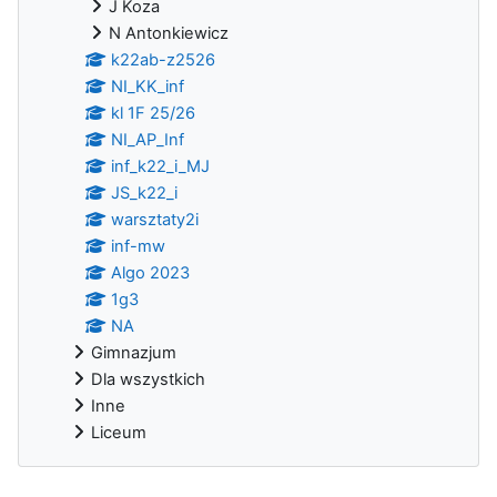
J Koza
N Antonkiewicz
k22ab-z2526
NI_KK_inf
kl 1F 25/26
NI_AP_Inf
inf_k22_i_MJ
JS_k22_i
warsztaty2i
inf-mw
Algo 2023
1g3
NA
Gimnazjum
Dla wszystkich
Inne
Liceum