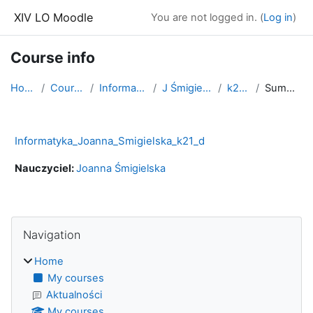
Skip to main content
XIV LO Moodle
You are not logged in. (
Log in
)
Course info
Home
Courses
Informatyka
J Śmigielska
k21_d
Summary
Informatyka_Joanna_Smigielska_k21_d
Nauczyciel:
Joanna Śmigielska
Blocks
Skip Navigation
Navigation
Home
My courses
Aktualności
My courses