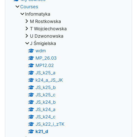
Courses
Informatyka
M Rostkowska
T Wojciechowska
U Dzwonowska
J Śmigielska
wdm
MP_26.03
MP12.02
JS_k25_a
k24_a_JS_JK
JS_k25_b
JS_k25_c
JS_k24_b
JS_k24_a
JS_k24_c
JS_k22_i_zTK
k21_d