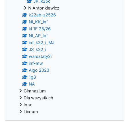
JK_k25c
N Antonkiewicz
k22ab-z2526
NI_KK_inf
kl 1F 25/26
NI_AP_Inf
inf_k22_i_MJ
JS_k22_i
warsztaty2i
inf-mw
Algo 2023
1g3
NA
Gimnazjum
Dla wszystkich
Inne
Liceum