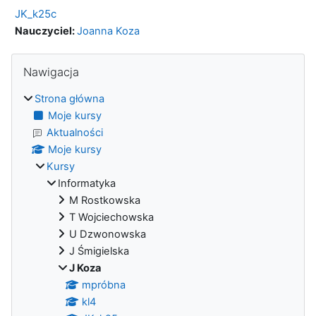
JK_k25c
Nauczyciel:
Joanna Koza
Bloki
Pomiń Nawigacja
Nawigacja
Strona główna
Moje kursy
Aktualności
Moje kursy
Kursy
Informatyka
M Rostkowska
T Wojciechowska
U Dzwonowska
J Śmigielska
J Koza
mpróbna
kl4